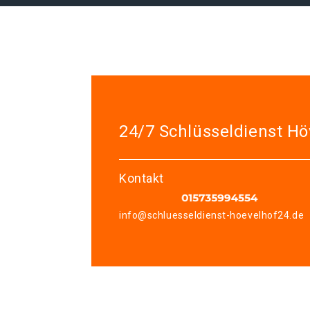
24/7 Schlüsseldienst Hö
Kontakt
info@schluesseldienst-hoevelhof24.de