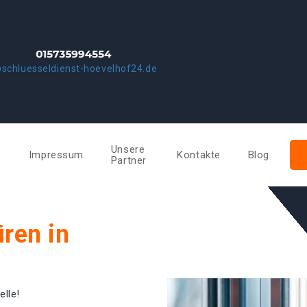
schluesseldienst-hoevelhof24.de
Unsere
e
Impressum
Kontakte
Blog
Partner
ren in
elle!