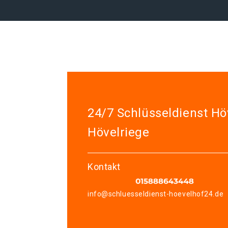
24/7 Schlüsseldienst Hö
Hövelriege
Kontakt
info@schluesseldienst-hoevelhof24.de