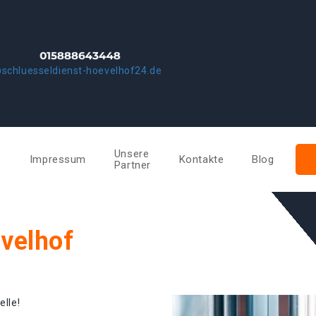
schluesseldienst-hoevelhof24.de
Unsere
e
Impressum
Kontakte
Blog
Partner
velhof
elle!